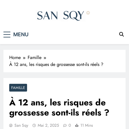
Skip
to
content
San Sqy
Le monde en un clic
MENU
Home
Famille
À 12 ans, les risques de grossesse sont-ils réels ?
FAMILLE
À 12 ans, les risques de
grossesse sont-ils réels ?
San Sqy
Mai 2, 2025
0
11 Mins