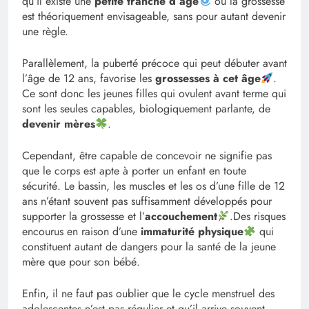
qu’il existe une
petite tranche d’âge
où la grossesse
est théoriquement envisageable, sans pour autant devenir
une règle.
Parallèlement, la puberté précoce qui peut débuter avant
l’âge de 12 ans, favorise les
grossesses à cet âge
.
Ce sont donc les jeunes filles qui ovulent avant terme qui
sont les seules capables, biologiquement parlante, de
devenir mères
.
Cependant, être capable de concevoir ne signifie pas
que le corps est apte à porter un enfant en toute
sécurité. Le bassin, les muscles et les os d’une fille de 12
ans n’étant souvent pas suffisamment développés pour
supporter la grossesse et l’
accouchement
.Des risques
encourus en raison d’une
immaturité physique
qui
constituent autant de dangers pour la santé de la jeune
mère que pour son bébé.
Enfin, il ne faut pas oublier que le cycle menstruel des
adolescentes n’est pas régulier et qu’il arrive souvent