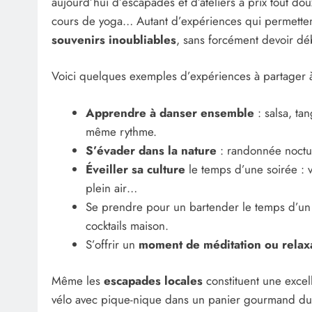
aujourd’hui d’escapades et d’ateliers à prix tout do
cours de yoga… Autant d’expériences qui permetten
souvenirs inoubliables
, sans forcément devoir dé
Voici quelques exemples d’expériences à partager à p
Apprendre à danser ensemble
: salsa, ta
même rythme.
S’évader dans la nature
: randonnée noctur
Éveiller sa culture
le temps d’une soirée : v
plein air…
Se prendre pour un bartender le temps d’u
cocktails maison.
S’offrir un
moment de méditation ou relax
Même les
escapades locales
constituent une excel
vélo avec pique-nique dans un panier gourmand dura