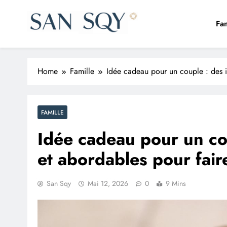
Skip
to
Fam
content
San Sqy
Le monde en un clic
Home
Famille
Idée cadeau pour un couple : des id
FAMILLE
Idée cadeau pour un cou
et abordables pour faire
San Sqy
Mai 12, 2026
0
9 Mins