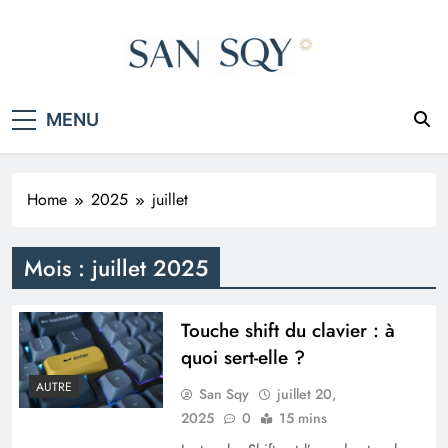
Skip
to
content
San Sqy
Le monde en un clic
MENU
Home
2025
juillet
Mois :
juillet 2025
Touche shift du clavier : à
quoi sert-elle ?
AUTRE
San Sqy
juillet 20,
2025
0
15 mins