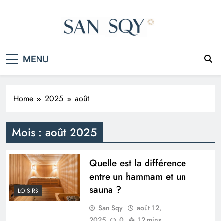
Skip
to
content
San Sqy
Le monde en un clic
MENU
Home
2025
août
Mois :
août 2025
Quelle est la différence
entre un hammam et un
sauna ?
LOISIRS
San Sqy
août 12,
2025
0
12 mins