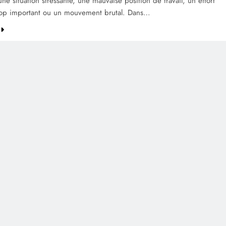
une situation stressante, une mauvaise position de travail, un effort
rop important ou un mouvement brutal. Dans…