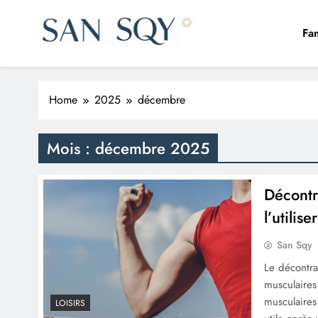
Skip
to
Fam
content
San Sqy
Le monde en un clic
Home
2025
décembre
Mois :
décembre 2025
Décontr
l’utilise
San Sqy
Le décontra
musculaires
musculaires
LOISIRS