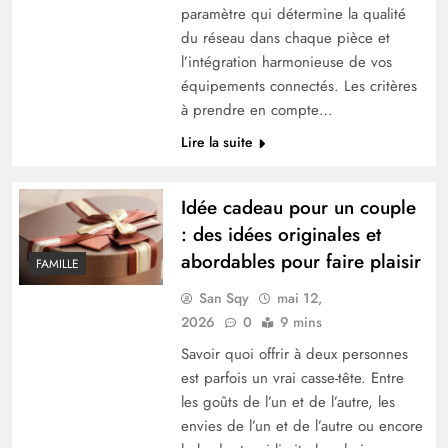
paramètre qui détermine la qualité
du réseau dans chaque pièce et
l’intégration harmonieuse de vos
équipements connectés. Les critères
à prendre en compte…
Lire la suite
Idée cadeau pour un couple
: des idées originales et
abordables pour faire plaisir
FAMILLE
Combien de calories par jour pour maigrir
efficacement ?
San Sqy
mai 12,
2026
0
9 mins
Savoir quoi offrir à deux personnes
est parfois un vrai casse-tête. Entre
les goûts de l’un et de l’autre, les
envies de l’un et de l’autre ou encore