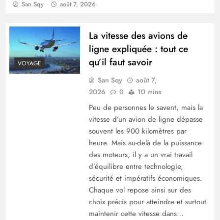
San Sqy
août 7, 2026
Travaux mal faits : comment faire constater les
La vitesse des avions de
défauts ?
ligne expliquée : tout ce
qu’il faut savoir
VOYAGE
San Sqy
août 7,
2026
0
10 mins
Peu de personnes le savent, mais la
vitesse d’un avion de ligne dépasse
souvent les 900 kilomètres par
heure. Mais au-delà de la puissance
des moteurs, il y a un vrai travail
d’équilibre entre technologie,
sécurité et impératifs économiques.
La vitesse des avions de ligne expliquée : tout
Chaque vol repose ainsi sur des
ce qu’il faut savoir
choix précis pour atteindre et surtout
maintenir cette vitesse dans…