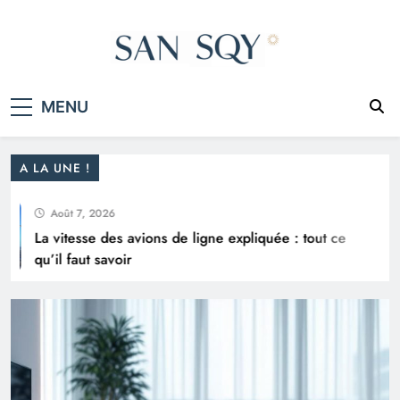
Skip
to
content
San Sqy
Le monde en un clic
La vitesse des avions de ligne expliquée : tout
MENU
ce qu’il faut savoir
A LA UNE !
Août 7, 2026
La vitesse des avions de ligne expliquée : tout ce
qu’il faut savoir
Les meilleures stratégies pour déterminer