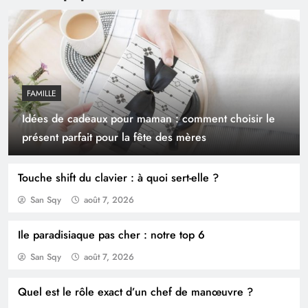
FAMILLE
Idées de cadeaux pour maman : comment choisir le
Acheter un appartement auprès d’un
présent parfait pour la fête des mères
promoteur immobilier, avantages et
inconvénients
Touche shift du clavier : à quoi sert-elle ?
San Sqy
août 7, 2026
Ile paradisiaque pas cher : notre top 6
San Sqy
août 7, 2026
Quel est le rôle exact d’un chef de manœuvre ?