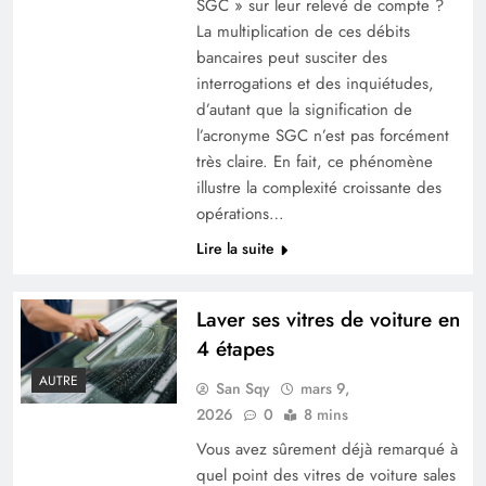
SGC » sur leur relevé de compte ?
La multiplication de ces débits
bancaires peut susciter des
interrogations et des inquiétudes,
d’autant que la signification de
l’acronyme SGC n’est pas forcément
très claire. En fait, ce phénomène
La vitesse des avions de ligne expliquée : tout
illustre la complexité croissante des
ce qu’il faut savoir
opérations…
Lire la suite
Laver ses vitres de voiture en
4 étapes
AUTRE
San Sqy
mars 9,
2026
0
8 mins
Vous avez sûrement déjà remarqué à
quel point des vitres de voiture sales