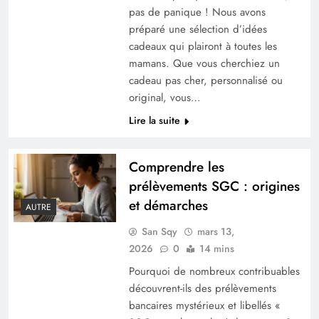
pas de panique ! Nous avons
promoteur immobilier, avantages et
préparé une sélection d’idées
inconvénients
cadeaux qui plairont à toutes les
mamans. Que vous cherchiez un
cadeau pas cher, personnalisé ou
original, vous…
Lire la suite
Comprendre les
prélèvements SGC : origines
et démarches
AUTRE
Travaux mal faits : comment faire constater les
San Sqy
mars 13,
défauts ?
2026
0
14 mins
Pourquoi de nombreux contribuables
découvrent-ils des prélèvements
bancaires mystérieux et libellés «