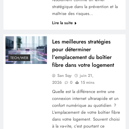
stratégique dans la prévention et la
maîtrise des risques…
Lire la suite
3 Astuces de grand-mère pour éliminer l’odeur
de chien
Les meilleures stratégies
pour déterminer
l’emplacement du boîtier
TECH/WEB
fibre dans votre logement
San Sqy
juin 21,
2026
0
15 mins
Quelle est la différence entre une
connexion internet ultrarapide et un
confort numérique au quotidien ?
L’emplacement de votre boîtier fibre
Riz moelleux et savoureux, maîtrisez la cuisson
dans votre logement. Souvent choisi
au micro-ondes
à la va-vite, c’est pourtant ce