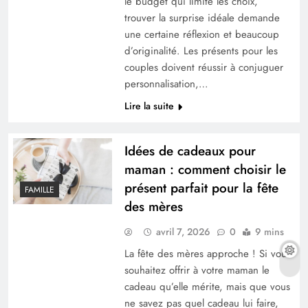
le budget qui limite les choix,
trouver la surprise idéale demande
une certaine réflexion et beaucoup
d’originalité. Les présents pour les
couples doivent réussir à conjuguer
personnalisation,…
10 ans de mariage : 5 idées pour fêter les
Lire la suite
noces d’étain
Idées de cadeaux pour
maman : comment choisir le
présent parfait pour la fête
FAMILLE
des mères
avril 7, 2026
0
9 mins
La fête des mères approche ! Si vous
souhaitez offrir à votre maman le
cadeau qu’elle mérite, mais que vous
Acheter un appartement auprès d’un
ne savez pas quel cadeau lui faire,